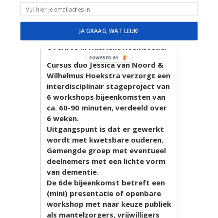
verbonden van februari t/m april
2023. Deze zal ik lopen bij
Stichting Sint Jacob
JA GRAAG, WAT LEUK!
Woonzorgcentrum Nieuw
Overbos in Haarlem/Heemstede.
POWERED BY
Cursus duo Jessica van Noord &
Wilhelmus Hoekstra verzorgt een
interdisciplinair stageproject van
6 workshops bijeenkomsten van
ca. 60-90 minuten, verdeeld over
6 weken.
Uitgangspunt is dat er gewerkt
wordt met kwetsbare ouderen.
Gemengde groep met eventueel
deelnemers met een lichte vorm
van dementie.
De 6de bijeenkomst betreft een
(mini) presentatie of openbare
workshop met naar keuze publiek
als mantelzorgers, vrijwilligers