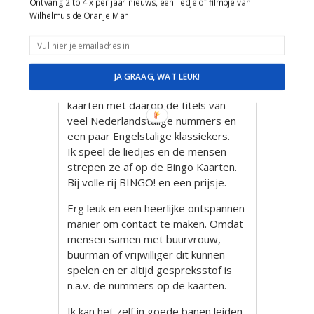
Ontvang 2 to 4 x per jaar nieuws, een liedje of filmpje van
Wilhelmus de Oranje Man
JA GRAAG, WAT LEUK!
Allemaal verschillende LiedjesBINGO
kaarten met daarop de titels van
veel Nederlandstalige nummers en
een paar Engelstalige klassiekers.
Ik speel de liedjes en de mensen
strepen ze af op de Bingo Kaarten.
Bij volle rij BINGO! en een prijsje.
Erg leuk en een heerlijke ontspannen
manier om contact te maken. Omdat
mensen samen met buurvrouw,
buurman of vrijwilliger dit kunnen
spelen en er altijd gespreksstof is
n.a.v. de nummers op de kaarten.
Ik kan het zelf in goede banen leiden.