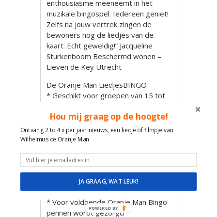
enthousiasme meeneemt in het
muzikale bingospel. Iedereen geniet!
Zelfs na jouw vertrek zingen de
bewoners nog de liedjes van de
kaart. Echt geweldig!” Jacqueline
Sturkenboom Beschermd wonen –
Lieven de Key Utrecht
De Oranje Man LiedjesBINGO
* Geschikt voor groepen van 15 tot
150 mensen.
Hou mij graag op de hoogte!
* Tijdsduur: 2 sets met korte pauze
totaal ca. 90 minuten.
Ontvang 2 to 4 x per jaar nieuws, een liedje of filmpje van
* Elke kaart is verschillend
Wilhelmus de Oranje Man
* Eventuele verzoeknummers op
maat toe te voegen
* Thema van de dag of slogan van
bedrijf als speciale editie op kaart
JA GRAAG, WAT LEUK!
mee te printen
* Voor voldoende Oranje Man Bingo
POWERED BY
pennen wordt gezorgd