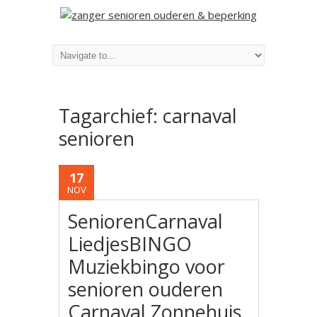
Tagarchief:
carnaval
senioren
17
NOV
SeniorenCarnaval
LiedjesBINGO
Muziekbingo voor
senioren ouderen
Carnaval Zonnehuis