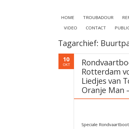
HOME
TROUBADOUR
RE
VIDEO
CONTACT
PUBLI
Tagarchief:
Buurtp
10
Rondvaartbo
OKT
Rotterdam v
Liedjes van 
Oranje Man 
Speciale Rondvaartboot