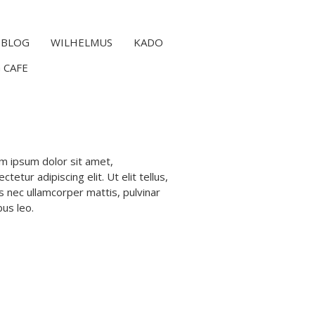
BLOG
WILHELMUS
KADO
 CAFE
m ipsum dolor sit amet,
ctetur adipiscing elit. Ut elit tellus,
s nec ullamcorper mattis, pulvinar
bus leo.