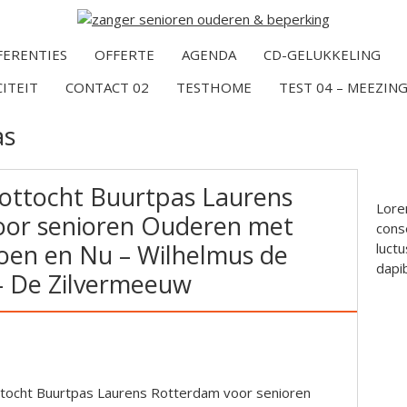
FERENTIES
OFFERTE
AGENDA
CD-GELUKKELING
CITEIT
CONTACT 02
TESTHOME
TEST 04 – MEEZING
as
ottocht Buurtpas Laurens
Lore
oor senioren Ouderen met
conse
Toen en Nu – Wilhelmus de
luctu
dapi
– De Zilvermeeuw
tocht Buurtpas Laurens Rotterdam voor senioren