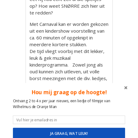
op? Hoe weet SNØRRE zich hier uit
te redden?
Met Carnaval kan er worden gekozen
uit een kindershow voorstelling van
ca. 60 minuten of opgeknipt in
meerdere kortere stukken.
De tijd vliegt voorbij met dit lekker,
leuk & gek muzikaal
kinderprogramma. Zowel jong als
oud kunnen zich uitleven, uit volle
borst meezingen met de div. liedjes,
meedoen met de verschillende acts
Hou mij graag op de hoogte!
en zich na afloop nog steeds
afvragen waar die brandende
Ontvang 2 to 4 x per jaar nieuws, een liedje of filmpje van
spekjes nou ineens vandaan
Wilhelmus de Oranje Man
kwamen?
SNØRRE stemt zijn voorstellingen af
op het niveau en de belevingswereld
JA GRAAG, WAT LEUK!
van de aanwezige kinderen. Zodat