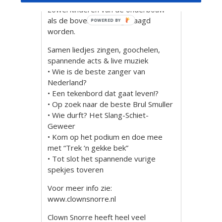
zowel kinderen van de onderbouw
als de bovenbouw uitgedaagd
POWERED BY
worden.
Samen liedjes zingen, goochelen,
spannende acts & live muziek
• Wie is de beste zanger van
Nederland?
• Een tekenbord dat gaat leven!?
• Op zoek naar de beste Brul Smuller
• Wie durft? Het Slang-Schiet-
Geweer
• Kom op het podium en doe mee
met “Trek ‘n gekke bek”
• Tot slot het spannende vurige
spekjes toveren
Voor meer info zie:
www.clownsnorre.nl
Clown Snorre heeft heel veel