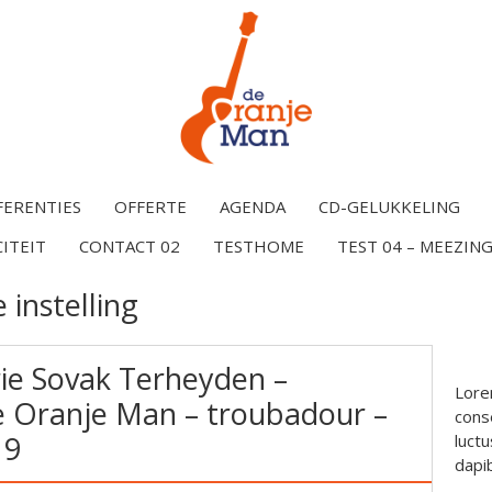
FERENTIES
OFFERTE
AGENDA
CD-GELUKKELING
CITEIT
CONTACT 02
TESTHOME
TEST 04 – MEEZING
 instelling
e Sovak Terheyden –
Lore
 Oranje Man – troubadour –
conse
19
luctu
dapi