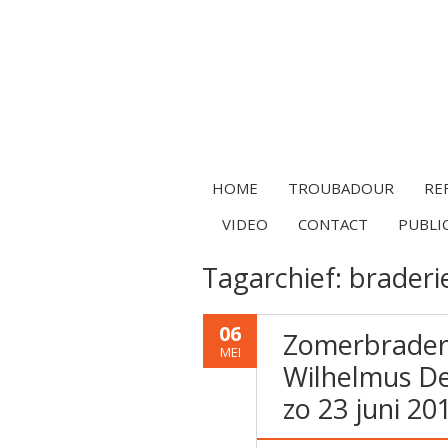
HOME
TROUBADOUR
RE
VIDEO
CONTACT
PUBLI
Tagarchief:
braderie
06
Zomerbraderi
MEI
Wilhelmus De
zo 23 juni 20