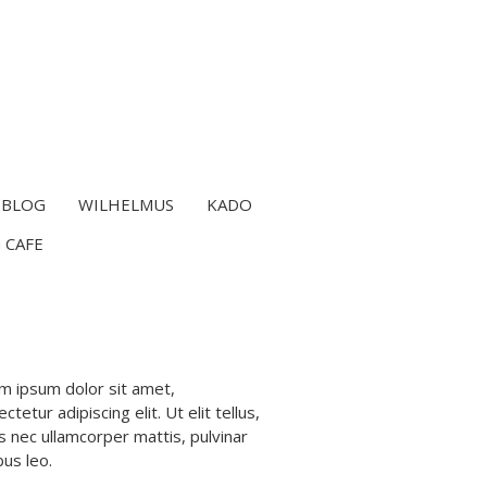
BLOG
WILHELMUS
KADO
 CAFE
m ipsum dolor sit amet,
ctetur adipiscing elit. Ut elit tellus,
s nec ullamcorper mattis, pulvinar
bus leo.