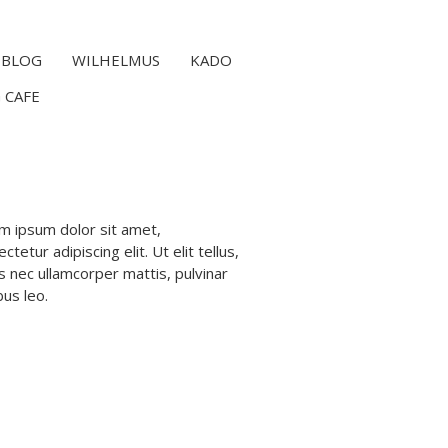
BLOG
WILHELMUS
KADO
 CAFE
m ipsum dolor sit amet,
ctetur adipiscing elit. Ut elit tellus,
s nec ullamcorper mattis, pulvinar
bus leo.