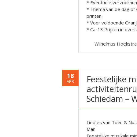
* Eventuele verzoeknu
* Thema van de dag of s
printen
* Voor voldoende Oran
* Ca. 13 Prijzen in over
Wilhelmus Hoekstra
18
Feestelijke m
APR
activiteiten
Schiedam – 
Liedjes van Toen & Nu 
Man
Feestelijke muzikale mi