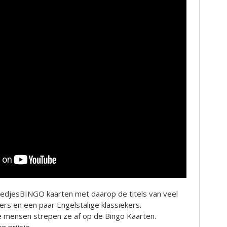
LiedjesBINGO kaarten met daarop de titels van veel
s en een paar Engelstalige klassiekers.
de mensen strepen ze af op de Bingo Kaarten.