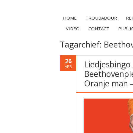
HOME
TROUBADOUR
RE
VIDEO
CONTACT
PUBLI
Tagarchief:
Beethov
26
Liedjesbingo
APR
Beethovenple
Oranje man –