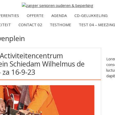
FERENTIES
OFFERTE
AGENDA
CD-GELUKKELING
CITEIT
CONTACT 02
TESTHOME
TEST 04 – MEEZING
enplein
 Activiteitencentrum
Lore
in Schiedam Wilhelmus de
conse
 za 16-9-23
luctu
dapi