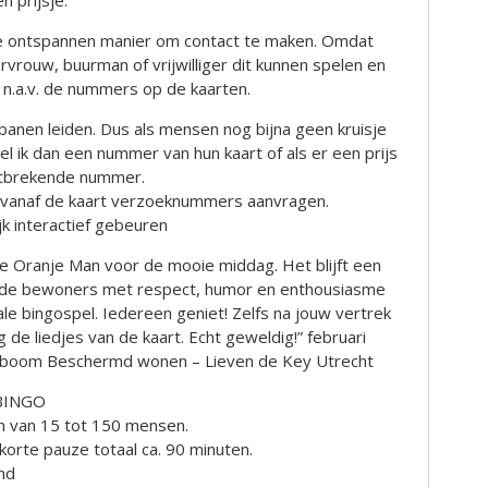
n prijsje.
jke ontspannen manier om contact te maken. Omdat
rouw, buurman of vrijwilliger dit kunnen spelen en
s n.a.v. de nummers op de kaarten.
 banen leiden. Dus als mensen nog bijna geen kruisje
l ik dan een nummer van hun kaart of als er een prijs
ontbrekende nummer.
vanaf de kaart verzoeknummers aanvragen.
jk interactief gebeuren
e Oranje Man voor de mooie middag. Het blijft een
ij de bewoners met respect, humor en enthousiasme
e bingospel. Iedereen geniet! Zelfs na jouw vertrek
de liedjes van de kaart. Echt geweldig!” februari
enboom Beschermd wonen – Lieven de Key Utrecht
sBINGO
n van 15 tot 150 mensen.
korte pauze totaal ca. 90 minuten.
end