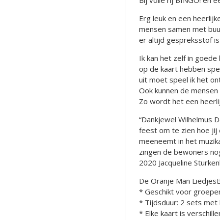
Bij volle rij BINGO! en ee
Erg leuk en een heerli
mensen samen met buurv
er altijd gespreksstof i
Ik kan het zelf in goede
op de kaart hebben spee
uit moet speel ik het 
Ook kunnen de mensen 
Zo wordt het een heerli
“Dankjewel Wilhelmus D
feest om te zien hoe j
meeneemt in het muzikal
zingen de bewoners nog 
2020 Jacqueline Sturk
De Oranje Man Liedje
* Geschikt voor groepe
* Tijdsduur: 2 sets met 
* Elke kaart is verschill