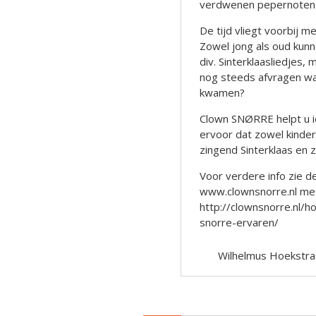
verdwenen pepernoten
De tijd vliegt voorbij m
Zowel jong als oud kunn
div. Sinterklaasliedjes,
nog steeds afvragen w
kwamen?
Clown SNØRRE helpt u i
ervoor dat zowel kinder
zingend Sinterklaas en z
Voor verdere info zie de
www.clownsnorre.nl met 
http://clownsnorre.nl/
snorre-ervaren/
Wilhelmus Hoekstra