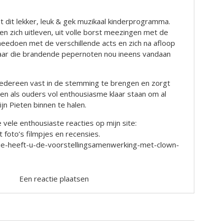
et dit lekker, leuk & gek muzikaal kinderprogramma.
en zich uitleven, uit volle borst meezingen met de
 meedoen met de verschillende acts en zich na afloop
aar die brandende pepernoten nou ineens vandaan
edereen vast in de stemming te brengen en zorgt
en als ouders vol enthousiasme klaar staan om al
ijn Pieten binnen te halen.
 vele enthousiaste reacties op mijn site:
foto’s filmpjes en recensies.
hoe-heeft-u-de-voorstellingsamenwerking-met-clown-
Een reactie plaatsen