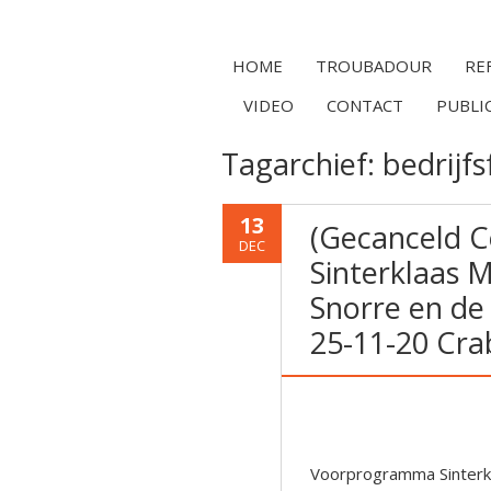
HOME
TROUBADOUR
RE
VIDEO
CONTACT
PUBLI
Tagarchief:
bedrijfs
13
(Gecanceld 
DEC
Sinterklaas 
Snorre en d
25-11-20 Cr
Voorprogramma Sinterkl