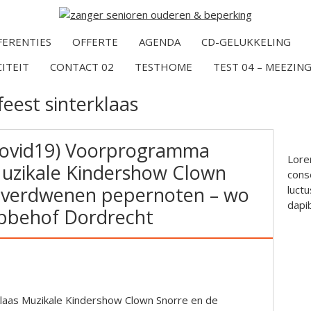
FERENTIES
OFFERTE
AGENDA
CD-GELUKKELING
CITEIT
CONTACT 02
TESTHOME
TEST 04 – MEEZING
feest sinterklaas
Covid19) Voorprogramma
Lore
Muzikale Kindershow Clown
conse
e verdwenen pepernoten – wo
luctu
dapi
abbehof Dordrecht
aas Muzikale Kindershow Clown Snorre en de