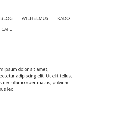
BLOG
WILHELMUS
KADO
 CAFE
m ipsum dolor sit amet,
ctetur adipiscing elit. Ut elit tellus,
s nec ullamcorper mattis, pulvinar
bus leo.