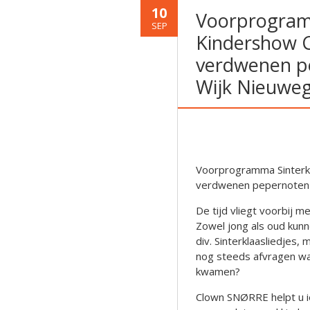
10
Voorprogramm
SEP
Kindershow C
verdwenen pe
Wijk Nieuweg
Voorprogramma Sinterkl
verdwenen pepernoten 
De tijd vliegt voorbij m
Zowel jong als oud kunn
div. Sinterklaasliedjes,
nog steeds afvragen w
kwamen?
Clown SNØRRE helpt u i