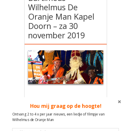
Wilhelmus De
Oranje Man Kapel
Doorn – za 30
november 2019
Tijdens de muzikale middag zal
Troubadour Wilhelmus De Oranje
Hou mij graag op de hoogte!
Man weer zorgen voor contact en
Ontvang 2 to 4 x per jaar nieuws, een liedje of filmpje van
plezier met de vele bekende liedjes.
Wilhelmus de Oranje Man
Maak met liedjes contact en plezier!