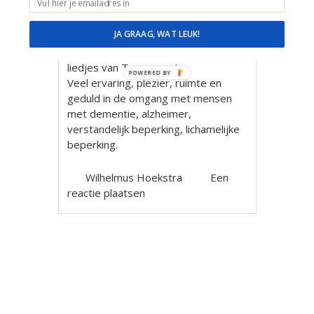
Wilhelmus de Oranje Man
JA GRAAG, WAT LEUK!
Muzikale reis door de tijd en feest
van herkenning met Hollandse
liedjes van Toen en nu!
POWERED BY
Veel ervaring, plezier, ruimte en
geduld in de omgang met mensen
met dementie, alzheimer,
verstandelijk beperking, lichamelijke
beperking.
Wilhelmus Hoekstra
Een
reactie plaatsen
Berichtnavigatie