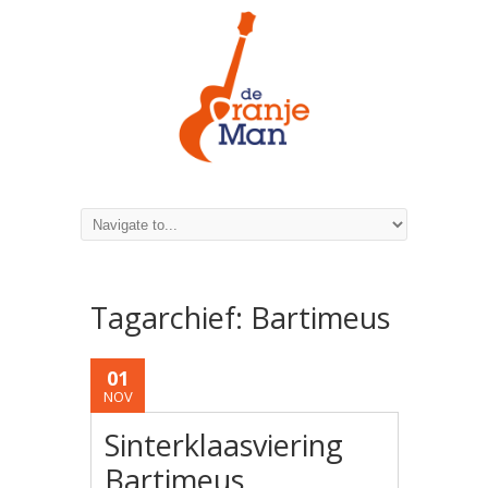
Tagarchief:
Bartimeus
01
NOV
Sinterklaasviering
Bartimeus