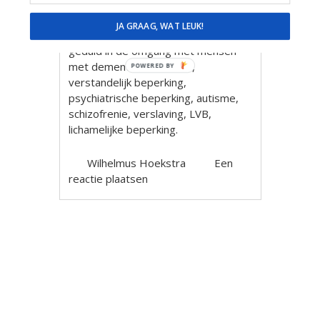
van herkenning met Hollandse
liedjes van Toen en nu!
JA GRAAG, WAT LEUK!
Veel ervaring, plezier, ruimte en
geduld in de omgang met mensen
met dementie, alzheimer,
POWERED BY
verstandelijk beperking,
psychiatrische beperking, autisme,
schizofrenie, verslaving, LVB,
lichamelijke beperking.
Wilhelmus Hoekstra
Een
reactie plaatsen
Berichtnavigatie