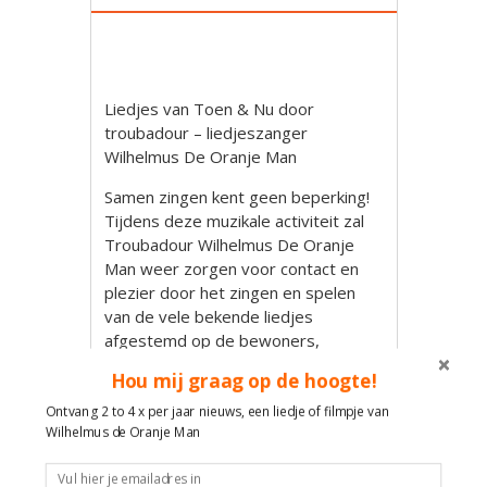
Liedjes van Toen & Nu door
troubadour – liedjeszanger
Wilhelmus De Oranje Man
Samen zingen kent geen beperking!
Tijdens deze muzikale activiteit zal
Troubadour Wilhelmus De Oranje
Man weer zorgen voor contact en
plezier door het zingen en spelen
van de vele bekende liedjes
afgestemd op de bewoners,
cliënten, personeel en familie.
Hou mij graag op de hoogte!
Maak met liedjes contact en plezier!
Ontvang 2 to 4 x per jaar nieuws, een liedje of filmpje van
Wilhelmus de Oranje Man
Wilhelmus de Oranje Man
Muzikale reis door de tijd en feest