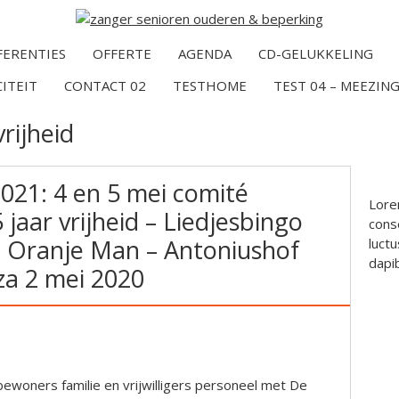
FERENTIES
OFFERTE
AGENDA
CD-GELUKKELING
CITEIT
CONTACT 02
TESTHOME
TEST 04 – MEEZING
vrijheid
021: 4 en 5 mei comité
Lore
jaar vrijheid – Liedjesbingo
conse
 Oranje Man – Antoniushof
luctu
dapi
za 2 mei 2020
bewoners familie en vrijwilligers personeel met De