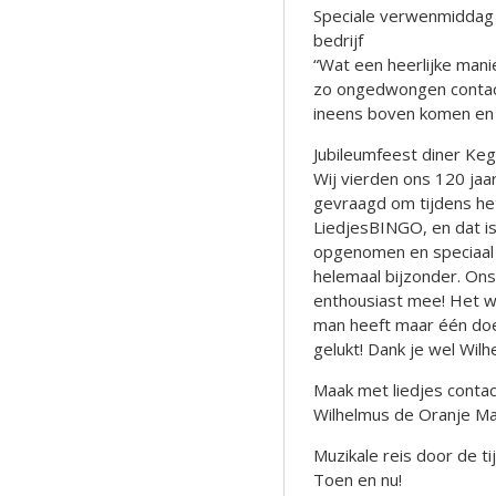
Speciale verwenmiddag
bedrijf
“Wat een heerlijke mani
zo ongedwongen contact
ineens boven komen en 
Jubileumfeest diner Keg
Wij vierden ons 120 ja
gevraagd om tijdens he
LiedjesBINGO, en dat is
opgenomen en speciaal 
helemaal bijzonder. Ons
enthousiast mee! Het wa
man heeft maar één doe
gelukt! Dank je wel Wilh
Maak met liedjes contact
Wilhelmus de Oranje M
Muzikale reis door de t
Toen en nu!