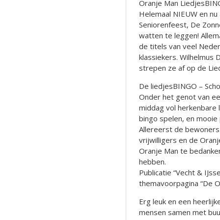
Oranje Man LiedjesBI
Helemaal NIEUW en nu a
Seniorenfeest, De Zon
watten te leggen! Alle
de titels van veel Nede
klassiekers. Wilhelmus 
strepen ze af op de Lied
De liedjesBINGO – Schot
Onder het genot van een
middag vol herkenbare l
bingo spelen, en mooie 
Allereerst de bewoners
vrijwilligers en de Oran
Oranje Man te bedanken
hebben.
Publicatie “Vecht & IJs
themavoorpagina “De Or
Erg leuk en een heerli
mensen samen met buurv