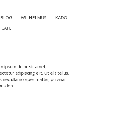
BLOG
WILHELMUS
KADO
 CAFE
m ipsum dolor sit amet,
ctetur adipiscing elit. Ut elit tellus,
s nec ullamcorper mattis, pulvinar
bus leo.