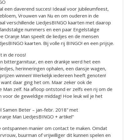
NGO
l een daverend succes! Ideaal voor Jubileumfeest,
nebloem, Vrouwen van Nu en om ouderen in de
maal verschillende LiedjesBINGO kaarten met daarop
rlandstalige nummers en een paar Engelstalige
De Oranje Man speelt de liedjes en de mensen
jesBINGO kaarten. Bij volle rij BINGO! en een prijsje.
 in de roos!
 bittergarnituur, en een drankje werd het een
iedjes, herinneringen ophalen, een dansje wagen,
prijzen winnen! Werkelijk iedereen heeft genoten!
 want daar ging het om. Maar zeker ook de
je Man zelf. Na afloop ontstond er zelfs een rij om de
 voor de geweldige middag! Hoe leuk wil je het
sel Samen Beter – jan-febr. 2018” met
anje Man LiedjesBINGO + artikel”
jke ontspannen manier om contact te maken. Omdat
rouw, buurman of vrijwilliger dit kunnen spelen en