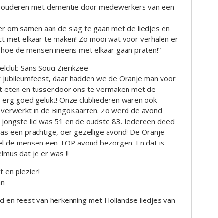
 ouderen met dementie door medewerkers van een
er om samen aan de slag te gaan met de liedjes en
 met elkaar te maken! Zo mooi wat voor verhalen er
hoe de mensen ineens met elkaar gaan praten!”
elclub Sans Souci Zierikzee
ar jubileumfeest, daar hadden we de Oranje man voor
t eten en tussendoor ons te vermaken met de
 erg goed gelukt! Onze clubliederen waren ook
verwerkt in de BingoKaarten. Zo werd de avond
 jongste lid was 51 en de oudste 83. Iedereen deed
s een prachtige, oer gezellige avond! De Oranje
l de mensen een TOP avond bezorgen. En dat is
elmus dat je er was !!
 en plezier!
an
ijd en feest van herkenning met Hollandse liedjes van