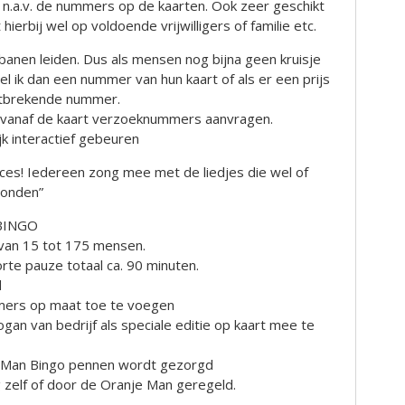
is n.a.v. de nummers op de kaarten. Ook zeer geschikt
hierbij wel op voldoende vrijwilligers of familie etc.
 banen leiden. Dus als mensen nog bijna geen kruisje
l ik dan een nummer van hun kaart of als er een prijs
ontbrekende nummer.
vanaf de kaart verzoeknummers aanvragen.
jk interactief gebeuren
ces! Iedereen zong mee met de liedjes die wel of
tonden”
sBINGO
van 15 tot 175 mensen.
rte pauze totaal ca. 90 minuten.
d
ers op maat toe te voegen
gan van bedrijf als speciale editie op kaart mee te
 Man Bingo pennen wordt gezorgd
g zelf of door de Oranje Man geregeld.