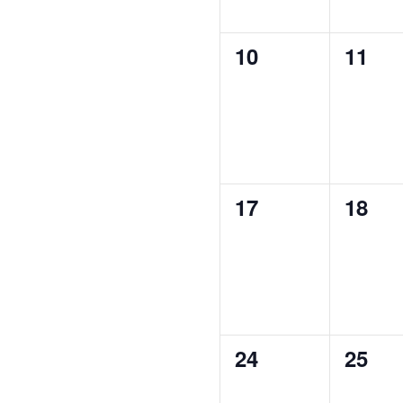
0
0
10
11
evenementen,
even
0
0
17
18
evenementen,
even
0
0
24
25
evenementen,
even