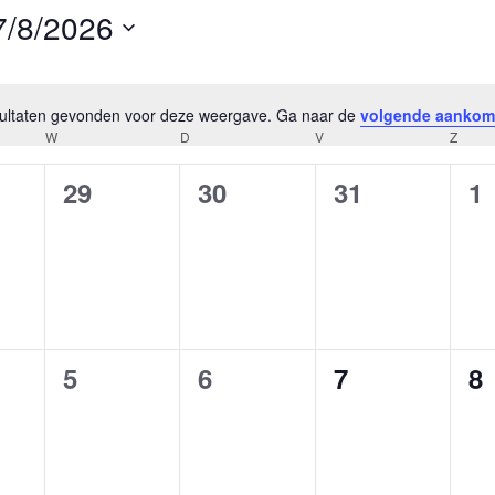
7/8/2026
electeer
en
atum.
esultaten gevonden voor deze weergave. Ga naar de
volgende aankom
Bericht
W
D
V
Z
0
0
0
0
29
30
31
1
ementen,
evenementen,
evenementen,
evenementen
e
0
0
0
0
5
6
7
8
ementen,
evenementen,
evenementen,
evenementen
e