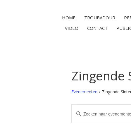
HOME
TROUBADOUR
RE
VIDEO
CONTACT
PUBLI
Zingende 
Evenementen
Zingende Sinte
Evenementen
Vul
Zoeken
een
en
keyword
in.