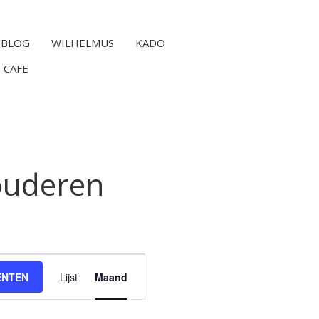
BLOG
WILHELMUS
KADO
 CAFE
 ouderen
Evenement
ENTEN
Lijst
weergaven
Maand
navigatie