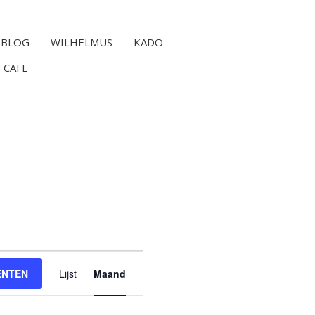
BLOG
WILHELMUS
KADO
 CAFE
Evenement
ENTEN
Lijst
weergaven
Maand
navigatie