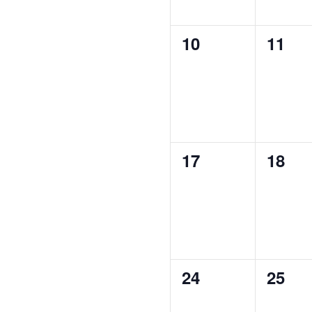
0
0
10
11
evenementen,
even
0
0
17
18
evenementen,
even
0
0
24
25
evenementen,
even