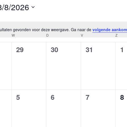
8/8/2026
electeer
en
atum.
esultaten gevonden voor deze weergave. Ga naar de
volgende aankom
Bericht
W
D
V
Z
0
0
0
0
29
30
31
1
ementen,
evenementen,
evenementen,
evenementen
e
0
0
0
0
5
6
7
8
ementen,
evenementen,
evenementen,
evenementen
e