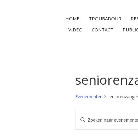
HOME
TROUBADOUR
RE
VIDEO
CONTACT
PUBLI
seniorenz
Evenementen
seniorenzange
Evenementen
Vul
Zoeken
een
en
keyword
in.