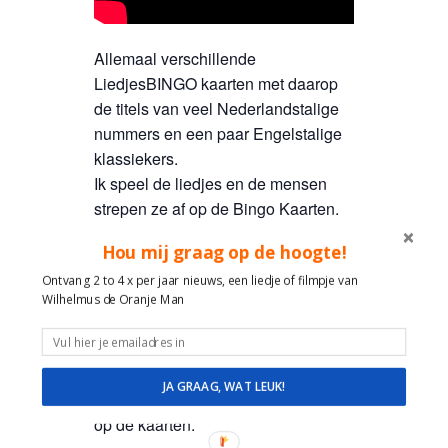
Allemaal verschillende
LiedjesBINGO kaarten met daarop
de titels van veel Nederlandstalige
nummers en een paar Engelstalige
klassiekers.
Ik speel de liedjes en de mensen
strepen ze af op de Bingo Kaarten.
Bij volle rij BINGO! en een prijsje.
Hou mij graag op de hoogte!
Erg leuk en een heerlijke
Ontvang 2 to 4 x per jaar nieuws, een liedje of filmpje van
ontspannen manier om contact te
Wilhelmus de Oranje Man
maken. Omdat mensen samen met
buurvrouw, buurman of vrijwilliger dit
kunnen spelen en er altijd
JA GRAAG, WAT LEUK!
gespreksstof is n.a.v. de nummers
op de kaarten.