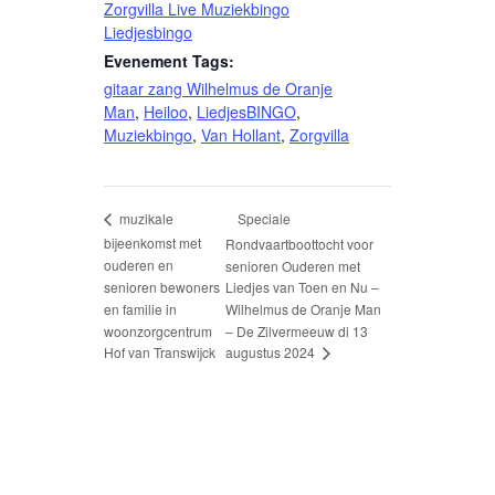
Zorgvilla Live Muziekbingo
Liedjesbingo
Evenement Tags:
gitaar zang Wilhelmus de Oranje
Man
,
Heiloo
,
LiedjesBINGO
,
Muziekbingo
,
Van Hollant
,
Zorgvilla
Speciale
muzikale
bijeenkomst met
Rondvaartboottocht voor
ouderen en
senioren Ouderen met
senioren bewoners
Liedjes van Toen en Nu –
en familie in
Wilhelmus de Oranje Man
woonzorgcentrum
– De Zilvermeeuw di 13
augustus 2024
Hof van Transwijck