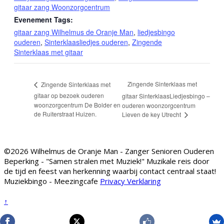
gitaar zang Woonzorgcentrum
Evenement Tags:
gitaar zang Wilhelmus de Oranje Man
,
liedjesbingo
ouderen
,
Sinterklaasliedjes ouderen
,
Zingende
Sinterklaas met gitaar
Zingende Sinterklaas met
Zingende Sinterklaas met
gitaar op bezoek ouderen
gitaar SinterklaasLiedjesbingo –
woonzorgcentrum De Bolder en
ouderen woonzorgcentrum
de Ruiterstraat Huizen.
Lieven de key Utrecht
©2026 Wilhelmus de Oranje Man - Zanger Senioren Ouderen
Beperking - "Samen stralen met Muziek!" Muzikale reis door
de tijd en feest van herkenning waarbij contact centraal staat!
Muziekbingo - Meezingcafe
Privacy Verklaring
↑