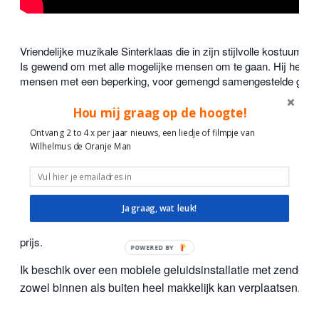
Vriendelijke muzikale Sinterklaas die in zijn stijlvolle kostuum en
Is gewend om met alle mogelijke mensen om te gaan. Hij heeft e
mensen met een beperking, voor gemengd samengestelde groepen.D
woonzorgcentrum. Zeer ervaren in omgang/gesprekjes met men
Sinterklaas neemt hier rustig de tijd voor en doet zelfs nog e
Hou mij graag op de hoogte!
met kinderen.
Ontvang 2 to 4 x per jaar nieuws, een liedje of filmpje van
Wilhelmus de Oranje Man
Sinterklaas Liedjes Repertoire – De Zingende Sinterklaas Li
Combinatie van Muziek en Spel. Ik speel een mengeling van de b
Hoor wie klopt daar kinderen, Zie ginds komt de stoomboot, Pakje
Ja graag, wat leuk!
van Sinterklaas, Dag Sinterklaasje dag dag, Jongens heb je ’t
wind waait, Oh kom er eens kijken en nog veel meer. Je kruist de
prijs.
POWERED
BY
Ik beschik over een mobiele geluidsinstallatie met zenders
zowel binnen als buiten heel makkelijk kan verplaatsen.