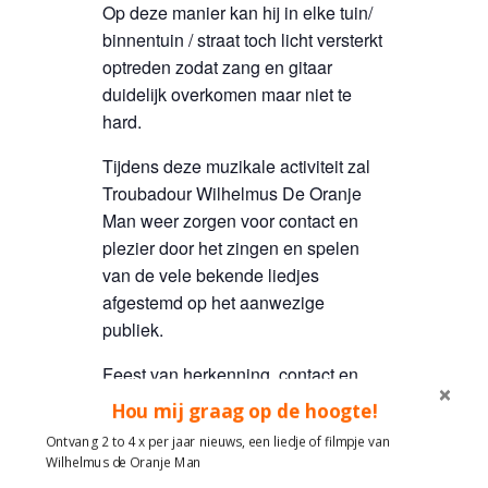
Op deze manier kan hij in elke tuin/
binnentuin / straat toch licht versterkt
optreden zodat zang en gitaar
duidelijk overkomen maar niet te
hard.
Tijdens deze muzikale activiteit zal
Troubadour Wilhelmus De Oranje
Man weer zorgen voor contact en
plezier door het zingen en spelen
van de vele bekende liedjes
afgestemd op het aanwezige
publiek.
Feest van herkenning, contact en
plezier met liedjes!
Hou mij graag op de hoogte!
Wilhelmus de Oranje Man
Ontvang 2 to 4 x per jaar nieuws, een liedje of filmpje van
Wilhelmus de Oranje Man
Muzikale reis door de tijd en feest