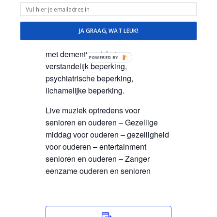
van herkenning met Hollandse
liedjes van Toen en nu!
Veel ervaring, plezier, ruimte en
JA GRAAG, WAT LEUK!
geduld in de omgang met mensen
met dementie, alzheimer,
POWERED BY
verstandelijk beperking,
psychiatrische beperking,
lichamelijke beperking.
Live muziek optredens voor
senioren en ouderen – Gezellige
middag voor ouderen – gezelligheid
voor ouderen – entertainment
senioren en ouderen – Zanger
eenzame ouderen en senioren