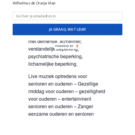
Muzikale reis door de tijd en feest
Wilhelmus de Oranje Man
van herkenning met Hollandse
liedjes van Toen en nu!
Veel ervaring, plezier, ruimte en
JA GRAAG, WAT LEUK!
geduld in de omgang met mensen
met dementie, alzheimer,
POWERED BY
verstandelijk beperking,
psychiatrische beperking,
lichamelijke beperking.
Live muziek optredens voor
senioren en ouderen – Gezellige
middag voor ouderen – gezelligheid
voor ouderen – entertainment
senioren en ouderen – Zanger
eenzame ouderen en senioren