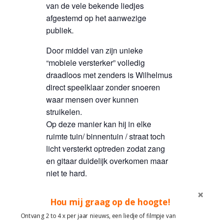
van de vele bekende liedjes
afgestemd op het aanwezige
publiek.
Door middel van zijn unieke
“mobiele versterker” volledig
draadloos met zenders is Wilhelmus
direct speelklaar zonder snoeren
waar mensen over kunnen
struikelen.
Op deze manier kan hij in elke
ruimte tuin/ binnentuin / straat toch
licht versterkt optreden zodat zang
en gitaar duidelijk overkomen maar
niet te hard.
Maak met liedjes contact en plezier!
Hou mij graag op de hoogte!
Wilhelmus de Oranje Man
Ontvang 2 to 4 x per jaar nieuws, een liedje of filmpje van