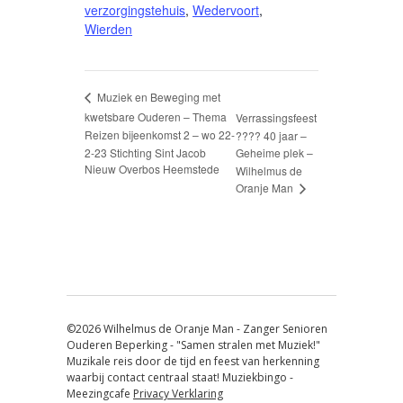
verzorgingstehuis
,
Wedervoort
,
Wierden
Muziek en Beweging met
kwetsbare Ouderen – Thema
Verrassingsfeest
Reizen bijeenkomst 2 – wo 22-
???? 40 jaar –
2-23 Stichting Sint Jacob
Geheime plek –
Nieuw Overbos Heemstede
Wilhelmus de
Oranje Man
©2026 Wilhelmus de Oranje Man - Zanger Senioren
Ouderen Beperking - "Samen stralen met Muziek!"
Muzikale reis door de tijd en feest van herkenning
waarbij contact centraal staat! Muziekbingo -
Meezingcafe
Privacy Verklaring