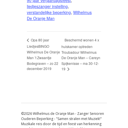
90 jaar verjaardagsfeest
,
liedjeszanger instelling
,
verstandelijke beperking
,
Wilhelmus
De Oranje Man
Beschermd wonen 4 x
Opa 80 jaar
LiedjesBINGO
huiskamer optreden
Wilhelmus De Oranje
Troubadour Wilhelmus
Man ’t Zwaantje
De Oranje Man – Careyn
Bodegraven – zo 22
Spijkenisse – ma 30-12-
december 2019
19
©2026 Wilhelmus de Oranje Man - Zanger Senioren
Ouderen Beperking - "Samen stralen met Muziek!"
Muzikale reis door de tijd en feest van herkenning