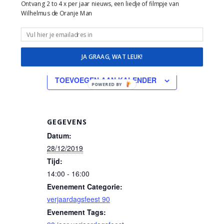
Ontvang 2 to 4 x per jaar nieuws, een liedje of filmpje van
verstandelijk beperking, lichamelijke
Wilhelmus de Oranje Man
beperking.
JA GRAAG, WAT LEUK!
TOEVOEGEN AAN KALENDER
POWERED BY
GEGEVENS
Datum:
28/12/2019
Tijd:
14:00 - 16:00
Evenement Categorie:
verjaardagsfeest 90
Evenement Tags: