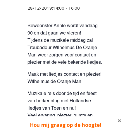
28/12/2019:14:00
-
16:00
Bewoonster Annie wordt vandaag
90 en dat gaan we vieren!
Tijdens de muzikale middag zal
Troubadour Wilhelmus De Oranje
Man weer zorgen voor contact en
plezier met de vele bekende liedjes.
Maak met liedjes contact en plezier!
Wilhelmus de Oranje Man
Muzikale reis door de tijd en feest
van herkenning met Hollandse
liedjes van Toen en nu!
Veel ervaring, plezier, ruimte en
geduld in de omgang met mensen
Hou mij graag op de hoogte!
met dementie, alzheimer,