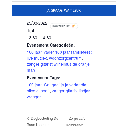
GEGEVENS
JA GRAAG, WAT LEUK!
Datum:
25/08/2022
POWERED BY
Tijd:
13:30 - 14:30
Evenement Categorieën:
100 jaar
,
vader 100 jaar familiefeest
live muziek
,
woonzorgcentrum
,
zanger gitarist wilhelmus de oranje
man
Evenement Tags:
100 jaar
,
Wat geef je je vader die
alles al heeft
,
zanger gitarist liedjes
vroeger
Zorgwaard
Dagbesteding De
Baan Haarlem
Rembrandt