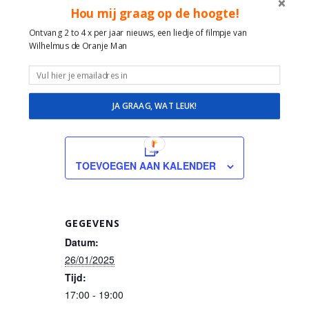
liedjes van vroeger en nu!
Hou mij graag op de hoogte!
Veel ervaring, plezier, ruimte en
geduld in de omgang met kwetsbare
Ontvang 2 to 4 x per jaar nieuws, een liedje of filmpje van
Wilhelmus de Oranje Man
mensen met dementie, alzheimer,
verstandelijk beperking, lichamelijke
beperking.
JA GRAAG, WAT LEUK!
TOEVOEGEN AAN KALENDER
GEGEVENS
Datum:
26/01/2025
Tijd:
17:00 - 19:00