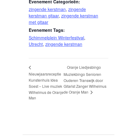
Evenement Categorieën:
zingende kerstman
,
zingende
kerstman gitaar
,
zingende kerstman
met gitaar
Evenement Tags:
Schimmelplein Winterfestival
,
Utrecht
,
zingende kerstman
Oranje Liedjesbingo
Nieuwjaarsreceptie
Muziekbingo Senioren
Kunstenhuis Idea
Ouderen Transwijk door
Soest – Live muziek
Gitarist Zanger Wilhelmus
de Oranje Man
Wilhelmus de Oranje
Man