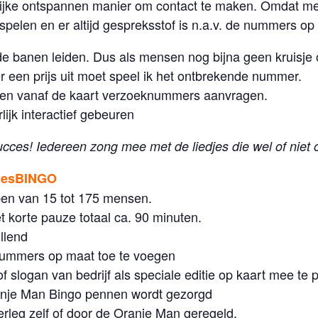
rlijke ontspannen manier om contact te maken. Omdat 
n spelen en er altijd gespreksstof is n.a.v. de nummers op
oede banen leiden. Dus als mensen nog bijna geen kruisj
er een prijs uit moet speel ik het ontbrekende nummer.
n vanaf de kaart verzoeknummers aanvragen.
lijk interactief gebeuren
cces! Iedereen zong mee met de liedjes die wel of niet 
djesBINGO
pen van 15 tot 175 mensen.
et korte pauze totaal ca. 90 minuten.
illend
nummers op maat toe te voegen
 slogan van bedrijf als speciale editie op kaart mee te p
anje Man Bingo pennen wordt gezorgd
verleg zelf of door de Oranje Man geregeld.