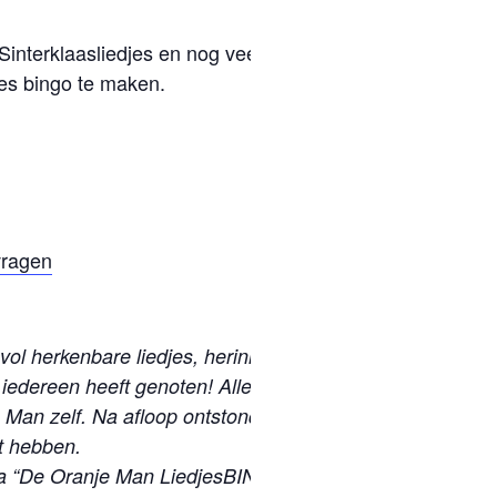
nterklaasliedjes en nog veel meer. Ik kijk er
jes bingo te maken.
vragen
vol herkenbare liedjes, herinneringen
iedereen heeft genoten! Allereerst de
Man zelf. Na afloop ontstond er zelfs een rij
t hebben.
na “De Oranje Man LiedjesBINGO + artikel”