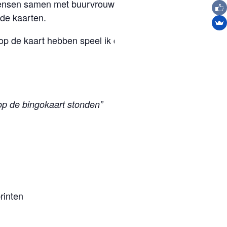
mensen samen met buurvrouw, buurman of
 de kaarten.
e op de kaart hebben speel ik dan een nummer
op de bingokaart stonden”
rinten