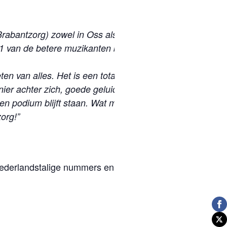
rabantzorg) zowel in Oss als Volkel. Keer op
1 van de betere muzikanten behoort voor
ten van alles. Het is een totaal concept en
r achter zich, goede geluidsinstallatie (niet
en podium blijft staan. Wat mij (en de
org!”
Nederlandstalige nummers en een paar