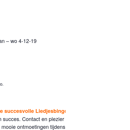
an – wo 4-12-19
o.
de succesvolle Liedjesbingo.
 succes. Contact en plezier met spel en
 mooie ontmoetingen tijdens de liedjes bingo