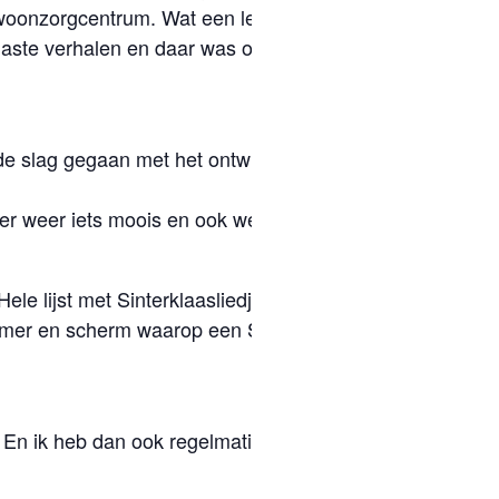
 woonzorgcentrum. Wat een leuk idee dat wilde
aste verhalen en daar was ook al booking nr
n de slag gegaan met het ontwikkelen van de
ier weer iets moois en ook weer zeer
ele lijst met Sinterklaasliedje samengesteld
amer en scherm waarop een Sinterklaas
s. En ik heb dan ook regelmatig grote glimlach