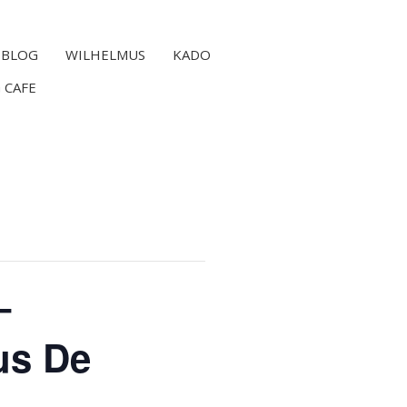
BLOG
WILHELMUS
KADO
 CAFE
–
us De