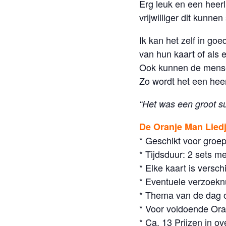
Erg leuk en een hee
vrijwilliger dit kunne
Ik kan het zelf in g
van hun kaart of als 
Ook kunnen de mense
Zo wordt het een heer
“Het was een groot su
De Oranje Man Lie
* Geschikt voor groe
* Tijdsduur: 2 sets m
* Elke kaart is versch
* Eventuele verzoek
* Thema van de dag of
* Voor voldoende Or
* Ca. 13 Prijzen in o