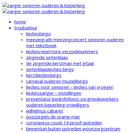
home
troubadour
liedjesbingo
meezingcafe meezingconcert senioren ouderen
met tekstboek
liedjesrepertoire verzoeknummers
zingende sinterklaas
de zingende kerstman met gitaar
sinterklaasliedjes bingo
kerstliedjesbingo
carnaval ouderen muziekbingo
liedjes voor senioren – liedjes van vroeger
liedjeszanger – instellingen
presentator bedrijfsfeest zorgmedewerkers
ouderen beperking vrijwilligers
wilhelmus cabaret
postzegels de oranje man
coronavirus covid-19 proof optreden
binnentuin buiten optreden woonzorgcentrum