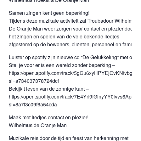
Samen zingen kent geen beperking!
Tijdens deze muzikale activiteit zal Troubadour Wilhelmus
De Oranje Man weer zorgen voor contact en plezier door
het zingen en spelen van de vele bekende liedjes
afgestemd op de bewoners, cliënten, personeel en familie.
Luister op spotify zijn nieuwe cd “De Gelukkeling” met o.a.
Stel je voor er is een wereld zonder beperking –
https://open.spotify.com/track/5gCu6xyHPYEjOvKNtvbgf9?
si=a734037378724dcf
Bekijk t leven van de zonnige kant –
https://open.spotify.com/track/7E4YrI9IGinyYY0lvvs6Ap?
si=8a7f3c09f6a54cda
Maak met liedjes contact en plezier!
Wilhelmus de Oranje Man
Muzikale reis door de tijd en feest van herkenning met