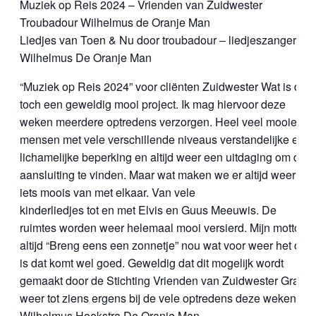
Muziek op Reis 2024 – Vrienden van Zuidwester
Troubadour Wilhelmus de Oranje Man
Liedjes van Toen & Nu door troubadour – liedjeszanger
Wilhelmus De Oranje Man
“Muziek op Reis 2024” voor cliënten Zuidwester Wat is dit
toch een geweldig mooi project. Ik mag hiervoor deze
weken meerdere optredens verzorgen. Heel veel mooie
mensen met vele verschillende niveaus verstandelijke en
lichamelijke beperking en altijd weer een uitdaging om de
aansluiting te vinden. Maar wat maken we er altijd weer
iets moois van met elkaar. Van vele
kinderliedjes tot en met Elvis en Guus Meeuwis. De
ruimtes worden weer helemaal mooi versierd. Mijn motto is
altijd “Breng eens een zonnetje” nou wat voor weer het ook
is dat komt wel goed. Geweldig dat dit mogelijk wordt
gemaakt door de Stichting Vrienden van Zuidwester Graag
weer tot ziens ergens bij de vele optredens deze weken!
Wilhelmus Hoekstra De Oranje Man