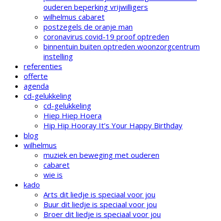
ouderen beperking vrijwilligers
wilhelmus cabaret
postzegels de oranje man
coronavirus covid-19 proof optreden
binnentuin buiten optreden woonzorgcentrum
instelling
referenties
offerte
agenda
cd-gelukkeling
cd-gelukkeling
Hiep Hiep Hoera
Hip Hip Hooray It’s Your Happy Birthday
blog
wilhelmus
muziek en beweging met ouderen
cabaret
wie is
kado
Arts dit liedje is speciaal voor jou
Buur dit liedje is speciaal voor jou
Broer dit liedje is speciaal voor jou