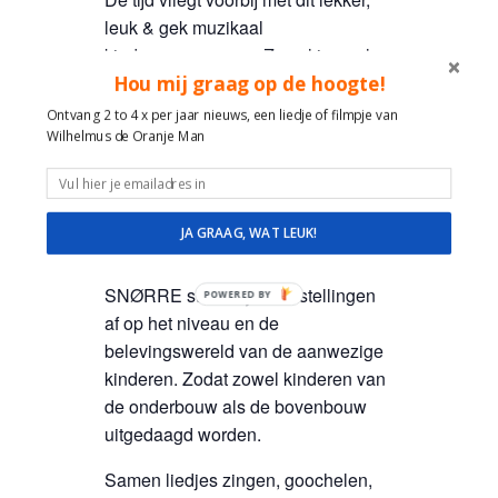
leuk & gek muzikaal
kinderprogramma. Zowel jong als
Hou mij graag op de hoogte!
oud kunnen zich uitleven, uit volle
borst meezingen met de div. liedjes,
Ontvang 2 to 4 x per jaar nieuws, een liedje of filmpje van
meedoen met de verschillende acts
Wilhelmus de Oranje Man
en zich na afloop nog steeds
afvragen waar die brandende
spekjes nou ineens vandaan
JA GRAAG, WAT LEUK!
kwamen?
SNØRRE stemt zijn voorstellingen
POWERED BY
af op het niveau en de
belevingswereld van de aanwezige
kinderen. Zodat zowel kinderen van
de onderbouw als de bovenbouw
uitgedaagd worden.
Samen liedjes zingen, goochelen,