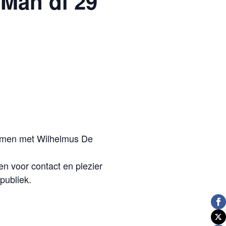
Man di 29
 samen met Wilhelmus De
n voor contact en plezier
publiek.