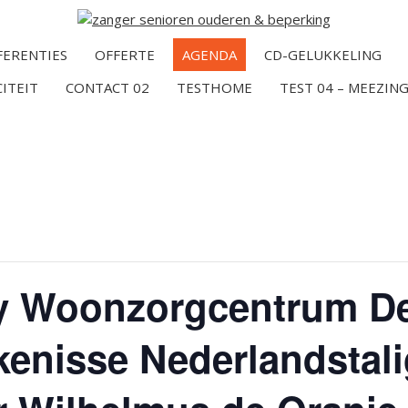
FERENTIES
OFFERTE
AGENDA
CD-GELUKKELING
CITEIT
CONTACT 02
TESTHOME
TEST 04 – MEEZING
y Woonzorgcentrum D
kenisse Nederlandstali