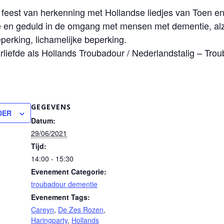
n feest van herkenning met Hollandse liedjes van Toen en
mte en geduld in de omgang met mensen met dementie, alz
perking, lichamelijke beperking.
rliefde als Hollands Troubadour / Nederlandstalig – Trou
GEGEVENS
DER
Datum:
29/06/2021
Tijd:
14:00 - 15:30
Evenement Categorie:
troubadour dementie
Evenement Tags:
Careyn
,
De Zes Rozen
,
Haringparty
,
Hollands