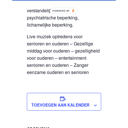
met dementie, alzheimer,
verstandelijk beperking,
POWERED BY
psychiatrische beperking,
lichamelijke beperking.
Live muziek optredens voor
senioren en ouderen – Gezellige
middag voor ouderen – gezelligheid
voor ouderen – entertainment
senioren en ouderen – Zanger
eenzame ouderen en senioren
TOEVOEGEN AAN KALENDER