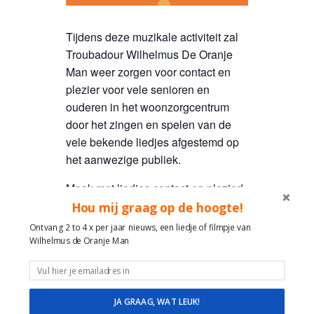
Tijdens deze muzikale activiteit zal
Troubadour Wilhelmus De Oranje
Man weer zorgen voor contact en
plezier voor vele senioren en
ouderen in het woonzorgcentrum
door het zingen en spelen van de
vele bekende liedjes afgestemd op
het aanwezige publiek.
Maak met liedjes contact en plezier!
Wilhelmus de Oranje Man
Hou mij graag op de hoogte!
Ontvang 2 to 4 x per jaar nieuws, een liedje of filmpje van
Muzikale reis door de tijd en feest
Wilhelmus de Oranje Man
van herkenning met Hollandse
liedjes van Toen en nu!
Veel ervaring, plezier, ruimte en
JA GRAAG, WAT LEUK!
geduld in de omgang met mensen