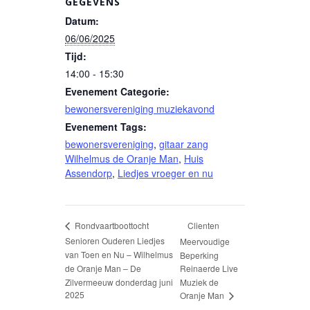
GEGEVENS
Datum:
06/06/2025
Tijd:
14:00 - 15:30
Evenement Categorie:
bewonersvereniging muziekavond
Evenement Tags:
bewonersvereniging
,
gitaar zang
Wilhelmus de Oranje Man
,
Huis
Assendorp
,
Liedjes vroeger en nu
Clienten
Rondvaartboottocht
Senioren Ouderen Liedjes
Meervoudige
van Toen en Nu – Wilhelmus
Beperking
de Oranje Man – De
Reinaerde Live
Zilvermeeuw donderdag juni
Muziek de
2025
Oranje Man