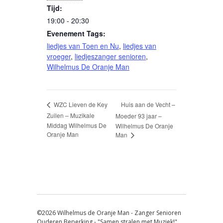
Tijd:
19:00 - 20:30
Evenement Tags:
liedjes van Toen en Nu
,
liedjes van
vroeger
,
liedjeszanger senioren
,
Wilhelmus De Oranje Man
Huis aan de Vecht –
WZC Lieven de Key
Zuilen – Muzikale
Moeder 93 jaar –
Middag Wilhelmus De
Wilhelmus De Oranje
Oranje Man
Man
©2026 Wilhelmus de Oranje Man - Zanger Senioren
Ouderen Beperking - "Samen stralen met Muziek!"