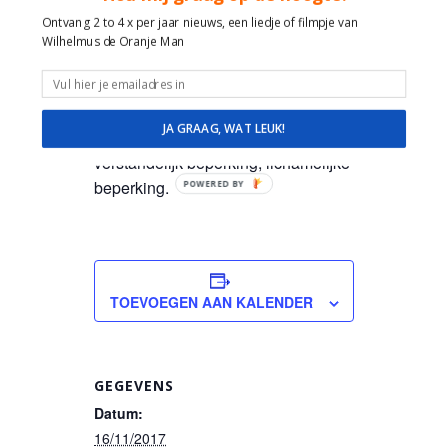
Muzikale reis door de tijd en feest
Ontvang 2 to 4 x per jaar nieuws, een liedje of filmpje van
van herkenning met Hollandse
Wilhelmus de Oranje Man
liedjes van Toen en nu!
Veel ervaring, plezier, ruimte en
geduld in de omgang met mensen
JA GRAAG, WAT LEUK!
met dementie, alzheimer,
verstandelijk beperking, lichamelijke
beperking.
POWERED BY
TOEVOEGEN AAN KALENDER
GEGEVENS
Datum:
16/11/2017