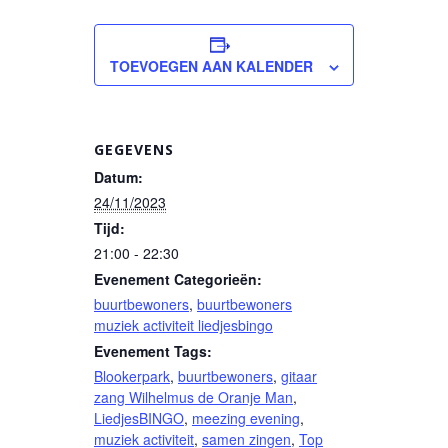
TOEVOEGEN AAN KALENDER
GEGEVENS
Datum:
24/11/2023
Tijd:
21:00 - 22:30
Evenement Categorieën:
buurtbewoners
,
buurtbewoners
muziek activiteit liedjesbingo
Evenement Tags:
Blookerpark
,
buurtbewoners
,
gitaar
zang Wilhelmus de Oranje Man
,
LiedjesBINGO
,
meezing evening
,
muziek activiteit
,
samen zingen
,
Top