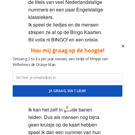
de titels van veel Nederlandstalige
nummers en een paar Engelstalige
klassiekers.
Ik speel de liedjes en de mensen
strepen ze af op de Bingo Kaarten.
Bij volle rij BINGO! en een prijsje.
Hou mij graag op de hoogte!
Erg leuk en een heerlijke
ontspannen manier om contact te
Ontvang 2 to 4 x per jaar nieuws, een liedje of filmpje van
Wilhelmus de Oranje Man
maken. Omdat mensen samen met
buurvrouw, buurman of vrijwilliger dit
kunnen spelen en er altijd
gespreksstof is n.a.v. de nummers
JA GRAAG, WAT LEUK!
op de kaarten.
Ik kan het zelf in goede banen
leiden. Dus als mensen nog bijna
geen kruisje op de kaart hebben
speel ik dan een nummer van hun