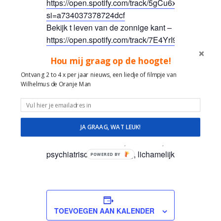
https://open.spotify.com/track/5gCu6xyHPYEjOvK
si=a734037378724dcf
Bekijk t leven van de zonnige kant –
https://open.spotify.com/track/7E4YrI9IGinyYY0l
si=8a7f3c09f6a54cda
Hou mij graag op de hoogte!
Maak met liedjes contact en plezier!
Ontvang 2 to 4 x per jaar nieuws, een liedje of filmpje van
Wilhelmus de Oranje Man
Wilhelmus de Oranje Man
Muzikale reis door de tijd en feest van herkenning
Hollandse liedjes van Toen en nu!
JA GRAAG, WAT LEUK!
Veel ervaring, plezier, ruimte en geduld in de om
mensen met dementie, alzheimer, verstandelijk be
psychiatrische beperking, lichamelijke beperking.
POWERED BY
TOEVOEGEN AAN KALENDER