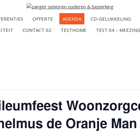
FERENTIES
OFFERTE
AGENDA
CD-GELUKKELING
CITEIT
CONTACT 02
TESTHOME
TEST 04 – MEEZING
bileumfeest Woonzorg
helmus de Oranje Man